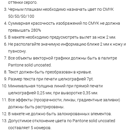
оттенки серого.
Черным плашкам необходимо назначать цвет по СМYK
50/50/50/100
Суммарная красочность изображений по CMYK не должна
превышать 280%
В макете необходимо предусмотреть вылет за нож 2 мм.
Не располагайте значимую информацию ближе 2 мм к ножу и
пуансону.
Все объекты векторной графики должны быть в палитре
Pantone
solid uncoated.
Текст должен быть преобразован в кривые.
Размер текста при печати шелкографией 7pt.
Минимальная толщина линий при прямой печати
шелкографией 0,25 мм, при выворотке 0,35 мм.
Все эффекты (прозрачности, линзы, градиентные заливки)
должны быть растрированы.
В макете не должно быть залокированных элементов.
Допустимое отклонение цвета по
Pantone
solid uncoated
составляет 5 номеров.