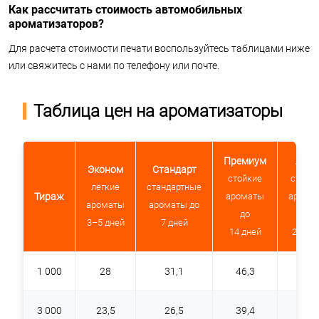
Как рассчитать стоимость автомобильных
ароматизаторов?
Для расчета стоимости печати воспользуйтесь таблицами ниже
или свяжитесь с нами по телефону или почте.
Таблица цен на ароматизаторы
Премиум
Люк
Эконом
Стандарт
стойкие
стойк
лёгкие
стандартные
Тираж
ароматы
арома
ароматы
ароматы до
до
до
3–5 дней
7 дней
14 дней
23 дн
1 000
28
31,1
46,3
62,9
3 000
23,5
26,5
39,4
52,3